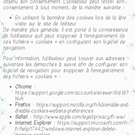
obtenu son consentement. L’utilisateur peut retirer son
consentement à tout moment, de la manière suivante :
En utilisant la bannière des cookies lors de la 1ère
visite sur le site de l’éditeur
De manière plus générale, il est porté à la connaissance
de l’utilisateur qu’il peut s’opposer à l’enregistrement de
ces fichiers « cookies » en configurant son logiciel de
navigation.
Pour information, l’utilisateur peut trouver aux adresses
suivantes les démarches à suivre afin de configurer son
logiciel de navigation pour s’opposer à l’enregistrement
des fichiers « cookies » :
Chrome
:
https://support.google.com/accounts/answer/61416?
hl=fr
Firefox
: https://support.mozilla.org/fr/kb/enable-and-
disable-cookies-website-preferences
Safari
: http://www.apple.com/legal/privacy/fr-ww/
Internet Explorer
: https://support.microsoft.com/fr-
fr/help/17442/windows-internet-explorer-delete-